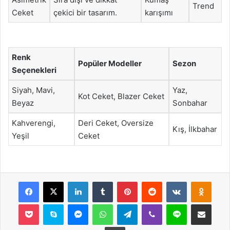
Trend
Ceket
çekici bir tasarım.
karışımı
Renk
Popüler Modeller
Sezon
Seçenekleri
Siyah, Mavi,
Yaz,
Kot Ceket, Blazer Ceket
Beyaz
Sonbahar
Kahverengi,
Deri Ceket, Oversize
Kış, İlkbahar
Yeşil
Ceket
Facebook
X
LinkedIn
Tumblr
Pinterest
Reddit
VKontakte
Odnok
Pocket
Skype
Messenger
WhatsApp
Telegram
Viber
Line
E-Posta ile payla
Yazdır