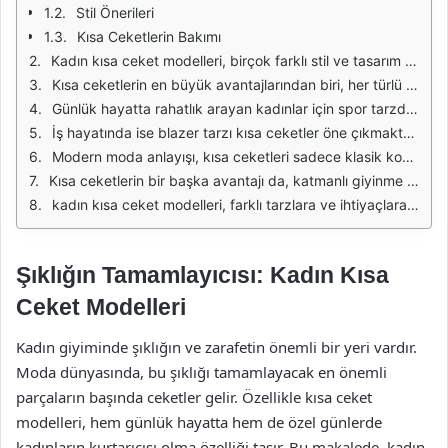
Stil Önerileri
Kısa Ceketlerin Bakımı
Kadın kısa ceket modelleri, birçok farklı stil ve tasarım ile kadınların gardırobunun vazgeçilmez bir parçası haline gelmiştir. Her mevsim giyilebilen bu ceketler, hem şıklık hem de rahatlık sunarak günlük yaşamda ve özel günlerde tercih edilmektedir. Farklı kumaşlar ve kesimlerle, kısa ceketler hem klasik hem de modern bir görünüm elde etmenizi sağlar. Özellikle kot, deri ve blazer tarzı ceketler, her yaştan kadının beğenisini kazanmıştır.
Kısa ceketlerin en büyük avantajlarından biri, her türlü kıyafet ile kombinlenebilmesidir. Elbiselerin üzerine giyildiğinde, hem şık hem de rahat bir görünüm sağlar. Ayrıca, etekler ve pantolonlarla da uyumlu bir şekilde kullanılabilir. Kısa ceketler, özellikle yaz aylarında hafif kumaşlardan üretilmiş olan modellerle, sıcak havalarda bile şıklığınızı korumanıza yardımcı olur.
Günlük hayatta rahatlık arayan kadınlar için spor tarzda kısa ceketler oldukça popülerdir. Bu ceketler, rahat kesimleri ve esnek kumaşları ile hareket özgürlüğü sağlar. Jean pantolonlar, tişörtler veya spor ayakkabılar ile kombinlenerek oldukça şık bir görünüm elde edilebilir. Farklı renk ve desen seçenekleri ile spor şıklığı yakalamak oldukça kolaydır.
İş hayatında ise blazer tarzı kısa ceketler öne çıkmaktadır. Klasik kesimi ve şık detayları ile hem profesyonel bir görünüm yaratır hem de rahatlık sunar. Bu ceketler, pantolon takımları veya eteklerle kombinlenerek ofis şıklığını artırır. Özellikle koyu renk seçenekleri, ciddi bir hava katarken, açık renkler ise daha enerjik bir görünüm sağlar.
Modern moda anlayışı, kısa ceketleri sadece klasik kombinlerle sınırlı bırakmamaktadır. Farklı kesim ve detaylarla tasarlanan ceketler, street style akımının da önemli bir parçası haline gelmiştir. Oversize kesimler, asimetrik detaylar ve ilginç desenler ile kombinlendiğinde, sıra dışı bir tarz oluşturmak mümkündür. Bu ceketler, gençler arasında oldukça popülerdir.
Kısa ceketlerin bir başka avantajı da, katmanlı giyinme stiline uygun olmalarıdır. Özellikle sonbahar ve kış aylarında, kalın kazaklar veya sweatshirtlerin üzerine giyilerek hem sıcak kalabilir hem de şıklığınızı koruyabilirsiniz. Katmanlı giyinme, farklı dokuları bir araya getirerek özgün ve dikkat çekici bir stil yaratmanıza olanak tanır.
kadın kısa ceket modelleri, farklı tarzlara ve ihtiyaçlara hitap eden geniş bir yelpazeye sahiptir. Hem günlük hem de özel günlerde rahatlıkla tercih edilebilecek bu ceketler, şıklığın tamamlayıcısı olarak gardıroplarda yer almayı sürdürmektedir. Moda dünyasında kendine yer bulan bu modeller, kadınların stilini zenginleştirmeye devam edecektir.
Şıklığın Tamamlayıcısı: Kadın Kısa
Ceket Modelleri
Kadın giyiminde şıklığın ve zarafetin önemli bir yeri vardır.
Moda dünyasında, bu şıklığı tamamlayacak en önemli
parçaların başında ceketler gelir. Özellikle kısa ceket
modelleri, hem günlük hayatta hem de özel günlerde
kadınların kurtarıcısı olma özelliği taşır. Bu makalede, kadın