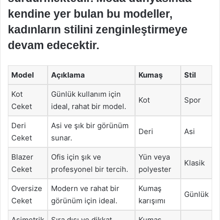
kendine yer bulan bu modeller,
kadınların stilini zenginleştirmeye
devam edecektir.
Model
Açıklama
Kumaş
Stil
Kot
Günlük kullanım için
Kot
Spor
Ceket
ideal, rahat bir model.
Deri
Asi ve şık bir görünüm
Deri
Asi
Ceket
sunar.
Blazer
Ofis için şık ve
Yün veya
Klasik
Ceket
profesyonel bir tercih.
polyester
Oversize
Modern ve rahat bir
Kumaş
Günlük
Ceket
görünüm için ideal.
karışımı
Asimetrik
Sıra dışı ve dikkat
Kumaş