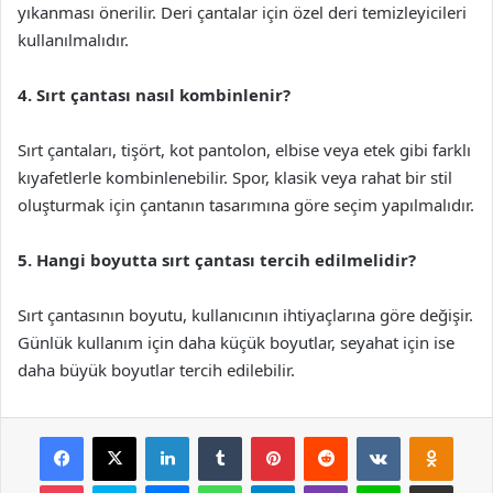
yıkanması önerilir. Deri çantalar için özel deri temizleyicileri
kullanılmalıdır.
4. Sırt çantası nasıl kombinlenir?
Sırt çantaları, tişört, kot pantolon, elbise veya etek gibi farklı
kıyafetlerle kombinlenebilir. Spor, klasik veya rahat bir stil
oluşturmak için çantanın tasarımına göre seçim yapılmalıdır.
5. Hangi boyutta sırt çantası tercih edilmelidir?
Sırt çantasının boyutu, kullanıcının ihtiyaçlarına göre değişir.
Günlük kullanım için daha küçük boyutlar, seyahat için ise
daha büyük boyutlar tercih edilebilir.
Facebook
X
LinkedIn
Tumblr
Pinterest
Reddit
VKontakte
Odnok
Pocket
Skype
Messenger
WhatsApp
Telegram
Viber
Line
E-Posta ile payla