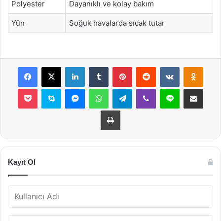
Polyester
Dayanıklı ve kolay bakım
Yün
Soğuk havalarda sıcak tutar
Facebook
X
LinkedIn
Tumblr
Pinterest
Reddit
VKontakte
Odnok
Pocket
Skype
Messenger
WhatsApp
Telegram
Viber
Line
E-Posta ile payla
Yazdır
Kayıt Ol