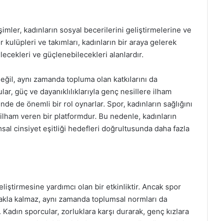
imler, kadınların sosyal becerilerini geliştirmelerine ve
r kulüpleri ve takımları, kadınların bir araya gelerek
lecekleri ve güçlenebilecekleri alanlardır.
değil, aynı zamanda topluma olan katkılarını da
lar, güç ve dayanıklılıklarıyla genç nesillere ilham
nde de önemli bir rol oynarlar. Spor, kadınların sağlığını
ilham veren bir platformdur. Bu nedenle, kadınların
umsal cinsiyet eşitliği hedefleri doğrultusunda daha fazla
geliştirmesine yardımcı olan bir etkinliktir. Ancak spor
rmakla kalmaz, aynı zamanda toplumsal normları da
 Kadın sporcular, zorluklara karşı durarak, genç kızlara