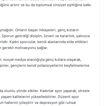
üğünü artırır ve bu da toplumsal cinsiyet eşitliğine katkı
ynağıdır. Onların başarı hikayeleri, genç kızların
 Sporun getirdiği disiplin, özveri ve kararlılık, yalnızca
idir. Kadın sporcular, kendi alanlarında elde ettikleri
in gerekli motivasyonu sağlar.
 sosyal medya aracılığıyla genç kızlara ulaşarak,
gürler, gençlerin kendi potansiyellerini keşfetmelerine
ı da olumlu yönde etkiler. Kadınlar spor yaparak, stresle
l yaşam kalitelerini yükseltebilirler. Düzenli spor
uh hallerini iyileştirir ve depresyon gibi ruhsal