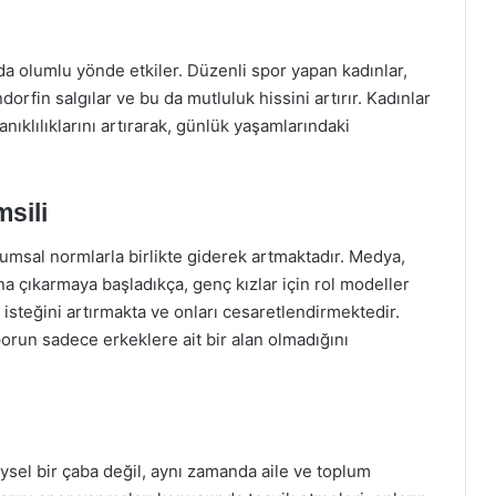
ı da olumlu yönde etkiler. Düzenli spor yapan kadınlar,
dorfin salgılar ve bu da mutluluk hissini artırır. Kadınlar
ıklılıklarını artırarak, günlük yaşamlarındaki
sili
lumsal normlarla birlikte giderek artmaktadır. Medya,
na çıkarmaya başladıkça, genç kızlar için rol modeller
isteğini artırmakta ve onları cesaretlendirmektedir.
porun sadece erkeklere ait bir alan olmadığını
sel bir çaba değil, aynı zamanda aile ve toplum