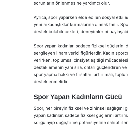
sorunların önlenmesine yardımcı olur.
Ayrıca, spor yaparken elde edilen sosyal etkileş
yeni arkadaşlıklar kurmalarına olanak tanır. Spo
destek bulabilecekleri, deneyimlerini paylaşabi
Spor yapan kadınlar, sadece fiziksel güçlerini 
sergileyen ilham verici figürlerdir. Kadın sporcu
verirken, toplumsal cinsiyet eşitliği mücadelesi
desteklemenin yanı sıra, onları güçlendiren ve 
spor yapma hakkı ve fırsatları artırılmalı, topl
desteklenmelidir.
Spor Yapan Kadınların Gücü
Spor, her bireyin fiziksel ve zihinsel sağlığını 
yapan kadınlar, sadece fiziksel güçlerini artı
sorgulayıp değiştirme potansiyeline sahiptirler.