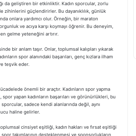
ı da geliştiren bir etkinliktir. Kadın sporcular, zorlu
ihinlerini güçlendirirler. Bu dayanıklılık, günlük
rında onlara yardımcı olur. Örneğin, bir maraton
orgunluk ve acıya karşı koymayı öğrenir. Bu deneyim,
den gelme yeteneğini artırır.
inde bir anlam taşır. Onlar, toplumsal kalıpları yıkarak
adınların spor alanındaki başarıları, genç kızlara ilham
ye teşvik eder.
mücadelede önemli bir araçtır. Kadınların spor yapma
, spor yapan kadınların başarıları ve görünürlükleri, bu
sporcular, sadece kendi alanlarında değil, aynı
cu haline gelirler.
lumsal cinsiyet eşitliği, kadın hakları ve fırsat eşitliği
ın spor takımlarının desteklenmesi ve sponsorlukların