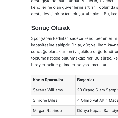
desteğiyle de mümkündür. Ailelerin, kız çocukl
kendilerine olan güvenlerini artırır. Toplumda
destekleyici bir ortam oluşturulmalıdır. Bu, kadı
Sonuç Olarak
Spor yapan kadınlar, sadece kendi bedenlerini
kapasitesine sahiptir. Onlar, güç ve ilham kayn
sunduğu olanakları en iyi şekilde değerlendire
topluma katkıda bulunmaktadırlar. Bu süreç, ka
bireyler haline gelmelerine yardımcı olur.
Kadın Sporcular
Başarılar
Serena Williams
23 Grand Slam Şamp
Simone Biles
4 Olimpiyat Altın Mada
Megan Rapinoe
Dünya Kupası Şampiy