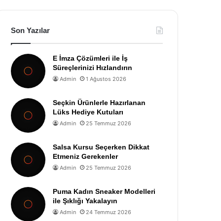
Son Yazılar
E İmza Çözümleri ile İş
Süreçlerinizi Hızlandırın
Admin
1 Ağustos 2026
Seçkin Ürünlerle Hazırlanan
Lüks Hediye Kutuları
Admin
25 Temmuz 2026
Salsa Kursu Seçerken Dikkat
Etmeniz Gerekenler
Admin
25 Temmuz 2026
Puma Kadın Sneaker Modelleri
ile Şıklığı Yakalayın
Admin
24 Temmuz 2026