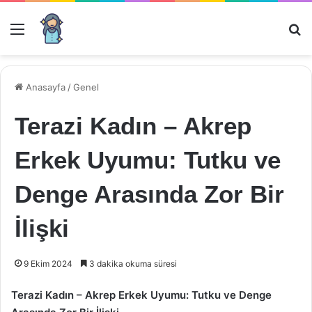
Menü
Ar
Anasayfa
/
Genel
Terazi Kadın – Akrep
Erkek Uyumu: Tutku ve
Denge Arasında Zor Bir
İlişki
9 Ekim 2024
3 dakika okuma süresi
Terazi Kadın – Akrep Erkek Uyumu: Tutku ve Denge