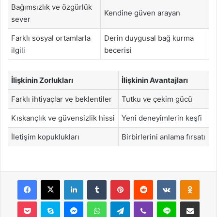
Bağımsızlık ve özgürlük
Kendine güven arayan
sever
Farklı sosyal ortamlarla
Derin duygusal bağ kurma
ilgili
becerisi
İlişkinin Zorlukları
İlişkinin Avantajları
Farklı ihtiyaçlar ve beklentiler
Tutku ve çekim gücü
Kıskançlık ve güvensizlik hissi
Yeni deneyimlerin keşfi
İletişim kopuklukları
Birbirlerini anlama fırsatı
Facebook
X
LinkedIn
Tumblr
Pinterest
Reddit
VKontakte
Odnok
Pocket
Skype
Messenger
WhatsApp
Telegram
Viber
Line
E-Posta ile payla