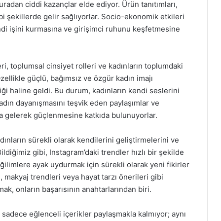
 buradan ciddi kazançlar elde ediyor. Ürün tanıtımları,
bi şekillerde gelir sağlıyorlar. Socio-ekonomik etkileri
ndi işini kurmasına ve girişimci ruhunu keşfetmesine
, toplumsal cinsiyet rolleri ve kadınların toplumdaki
 Özellikle güçlü, bağımsız ve özgür kadın imajı
i haline geldi. Bu durum, kadınların kendi seslerini
Kadın dayanışmasını teşvik eden paylaşımlar ve
aya gelerek güçlenmesine katkıda bulunuyorlar.
nların sürekli olarak kendilerini geliştirmelerini ve
Bildiğimiz gibi, Instagram’daki trendler hızlı bir şekilde
limlere ayak uydurmak için sürekli olarak yeni fikirler
makyaj trendleri veya hayat tarzı önerileri gibi
mak, onların başarısının anahtarlarından biri.
sadece eğlenceli içerikler paylaşmakla kalmıyor; aynı