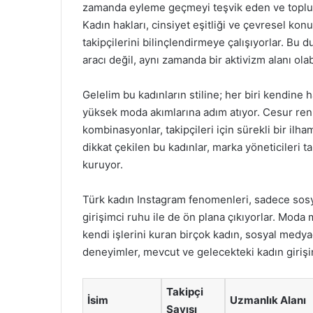
zamanda eyleme geçmeyi teşvik eden ve toplums
Kadın hakları, cinsiyet eşitliği ve çevresel kon
takipçilerini bilinçlendirmeye çalışıyorlar. B
aracı değil, aynı zamanda bir aktivizm alanı ol
Gelelim bu kadınların stiline; her biri kendine h
yüksek moda akımlarına adım atıyor. Cesur renk
kombinasyonlar, takipçileri için sürekli bir il
dikkat çekilen bu kadınlar, marka yöneticileri t
kuruyor.
Türk kadın Instagram fenomenleri, sadece sosya
girişimci ruhu ile de ön plana çıkıyorlar. Moda m
kendi işlerini kuran birçok kadın, sosyal medya
deneyimler, mevcut ve gelecekteki kadın girişimc
Takipçi
İsim
Uzmanlık Alanı
Sayısı