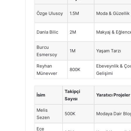
Özge Ulusoy
1.5M
Moda & Güzellik
Danla Bilic
2M
Makyaj & Eğlenc
Burcu
1M
Yaşam Tarzı
Esmersoy
Reyhan
Ebeveynlik & Ço
800K
Münevver
Gelişimi
Takipçi
İsim
Yaratıcı Projeler
Sayısı
Melis
500K
Modaya Dair Blo
Sezen
Ece