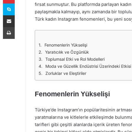
Skype
fırsat sunmuştur. Bu platformda parlayan kadın 
paylaşmakla kalmayıp, aynı zamanda bir topluluk
E-Posta ile paylaş
Türk kadın Instagram fenomenleri, bu yeni sosy
Yazdır
Fenomenlerin Yükselişi
Yaratıcılık ve Özgünlük
Toplumsal Etki ve Rol Modelleri
Moda ve Güzellik Endüstrisi Üzerindeki Etkisi
Zorluklar ve Eleştiriler
Fenomenlerin Yükselişi
Türkiye’de Instagram’ın popülaritesinin artması
yaratmalarına ve kitlelerle etkileşimde bulunma
tarifleri gibi çeşitli alanlarda içerik üreten f
geniş bir takipçi kitlesi elde etmişlerdir. Bu s