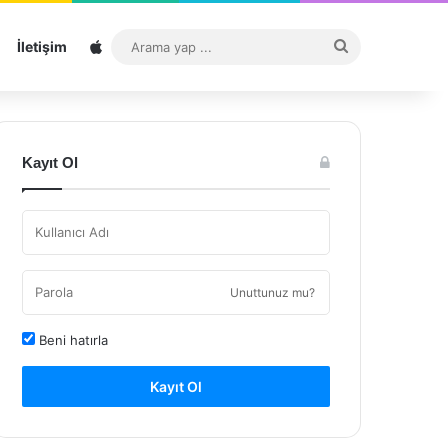
Sitemap
Arama
İletişim
yap
...
Kayıt Ol
Unuttunuz mu?
Beni hatırla
Kayıt Ol