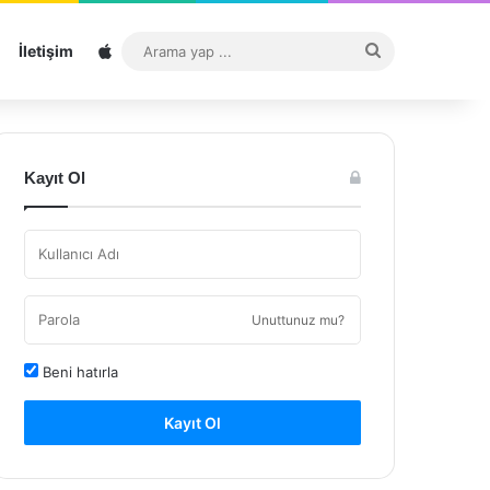
Sitemap
Arama
İletişim
yap
...
Kayıt Ol
Unuttunuz mu?
Beni hatırla
Kayıt Ol