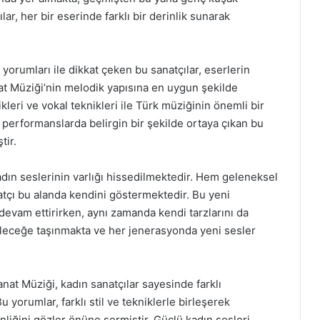
ar, her bir eserinde farklı bir derinlik sunarak
ve yorumları ile dikkat çeken bu sanatçılar, eserlerin
at Müziği’nin melodik yapısına en uygun şekilde
ikleri ve vokal teknikleri ile Türk müziğinin önemli bir
o performanslarda belirgin bir şekilde ortaya çıkan bu
tir.
ın seslerinin varlığı hissedilmektedir. Hem geleneksel
tçı bu alanda kendini göstermektedir. Bu yeni
 devam ettirirken, aynı zamanda kendi tarzlarını da
eleceğe taşınmakta ve her jenerasyonda yeni sesler
anat Müziği, kadın sanatçılar sayesinde farklı
 yorumlar, farklı stil ve tekniklerle birleşerek
liğini gözler önüne sermiştir. Güçlü kadın sesleri,