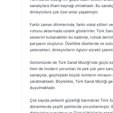
sanatçılara ilham kaynağı olmaktadır. Bu sanatçıl
dinleyicilere çok özel anlar yaşatmıştır.
Farklı zaman dilimlerinde, farklı vokal stilleri 
ruhunu aktarmada ustalık gösterirler. Türk San
seslerini kullanabilen bu kadınlar, ruhsal derinl
parçasını oluşturur. Özellikle düetlerde ve sol
yetenekleri, dinleyicilerin ilgisini sürekli çekmiş
Günümüzde de Türk Sanat Müziği’nde güçlü kad
hem de modern yorumları ile pek çok yeni sana
sanatçılar, geçmişteki büyük isimlerin mirasını
yaratmaktadır. Böylelikle, Türk Sanat Müziği g
duyulmaktadır.
Çok sayıda yelkenli güzelliği barındıran Türk S
dönemlerde çeşitli şekillerde yorumlanmıştır. Bu
dinleyiciye sunulmuş ve Türk kültürünün zengin