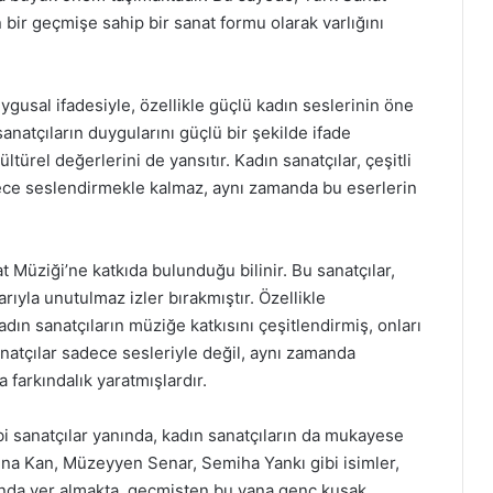
 bir geçmişe sahip bir sanat formu olarak varlığını
gusal ifadesiyle, özellikle güçlü kadın seslerinin öne
sanatçıların duygularını güçlü bir şekilde ifade
ürel değerlerini de yansıtır. Kadın sanatçılar, çeşitli
dece seslendirmekle kalmaz, aynı zamanda bu eserlerin
Müziği’ne katkıda bulunduğu bilinir. Bu sanatçılar,
ıyla unutulmaz izler bırakmıştır. Özellikle
ın sanatçıların müziğe katkısını çeşitlendirmiş, onları
natçılar sadece sesleriyle değil, aynı zamanda
 farkındalık yaratmışlardır.
bi sanatçılar yanında, kadın sanatçıların da mukayese
una Kan, Müzeyyen Senar, Semiha Yankı gibi isimler,
sında yer almakta, geçmişten bu yana genç kuşak