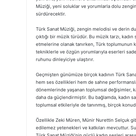
Müziği, yeni soluklar ve yorumlarla dolu zengin
sürdürecektir.
Türk Sanat Müziği, zengin melodisi ve derin duy
çıktığı bir müzik türüdür. Bu müzik tarzı, kadın 
etmelerine olanak tanırken, Türk toplumunun kült
tekniklerle ve özgün yorumlarıyla eserleri sa
ruhunu dinleyiciye ulaştırır.
Geçmişten günümüze birçok kadının Türk Sanat 
hem ses özellikleri hem de sahne performanslar
dönemlerinde yaşanan toplumsal değişimler, kad
daha da güçlendirmiştir. Bu bağlamda, kadın sa
toplumsal etkileriyle de tanınmış, birçok konuda
Özellikle Zeki Müren, Münir Nurettin Selçuk gi
edilemez yetenekleri ve katkıları mevcuttur. S
Türk Sanat Müziği’nin güçlü kadın sesleri ara