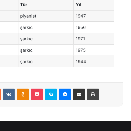
Tür
Yıl
piyanist
1947
şarkıcı
1956
şarkıcı
1971
şarkıcı
1975
şarkıcı
1944
st
Reddit
VKontakte
Odnoklassniki
Pocket
Skype
Messenger
E-Posta ile paylaş
Yazdır