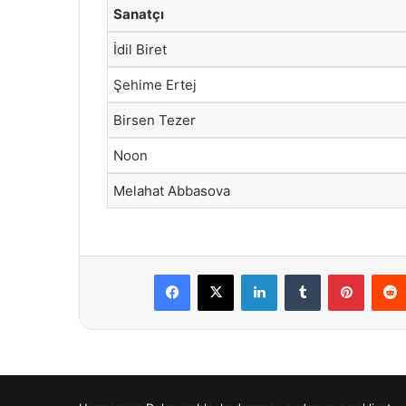
Sanatçı
İdil Biret
Şehime Ertej
Birsen Tezer
Noon
Melahat Abbasova
Facebook
X
LinkedIn
Tumblr
Pintere