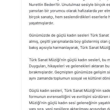
Nurettin Beden’tir. Unutulmaz sesiyle birçok 
yansıtan bir yorumcu olarak hafızalarda yer etmi
birçok sanatçı, hem seslendirdikleri eserlerl
yaşatmışlardır.
Günümüzde de güçlü kadın sesleri Türk Sanat M
almış, çeşitli yarışmalarda boy göstermiş olan
bakış açısıyla harmanlayarak, Türk Sanat Müziği
Türk Sanat Müziği’nin güçlü kadın sesleri, bu m
Duyguları, hikayeleri ve gelenekleri aktaran bu 
bırakmışlardır. Geçmişten günümüze gelişim sü
aynı zamanda toplumun sosyal ve kültürel dönü
Güçlü kadın sesleri, Türk Sanat Müziği’nin sade
formunun evrenselliğini ve evrilişini sürdüren
Müziği’nin güçlü kadın sesi geleneğinin yaşatı
yanı sıra, yeni nesillere aktarılması açısından