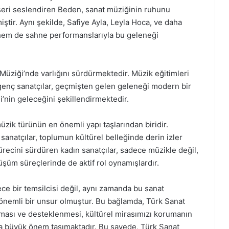
eseri seslendiren Beden, sanat müziğinin ruhunu
ştir. Aynı şekilde, Safiye Ayla, Leyla Hoca, ve daha
e hem de sahne performanslarıyla bu geleneği
üziği’nde varlığını sürdürmektedir. Müzik eğitimleri
 genç sanatçılar, geçmişten gelen geleneği modern bir
’nin geleceğini şekillendirmektedir.
üzik türünün en önemli yapı taşlarından biridir.
sanatçılar, toplumun kültürel belleğinde derin izler
recini sürdüren kadın sanatçılar, sadece müzikle değil,
şüm süreçlerinde de aktif rol oynamışlardır.
ce bir temsilcisi değil, aynı zamanda bu sanat
 önemli bir unsur olmuştur. Bu bağlamda, Türk Sanat
lması ve desteklenmesi, kültürel mirasımızı korumanın
 da büyük önem taşımaktadır. Bu sayede, Türk Sanat