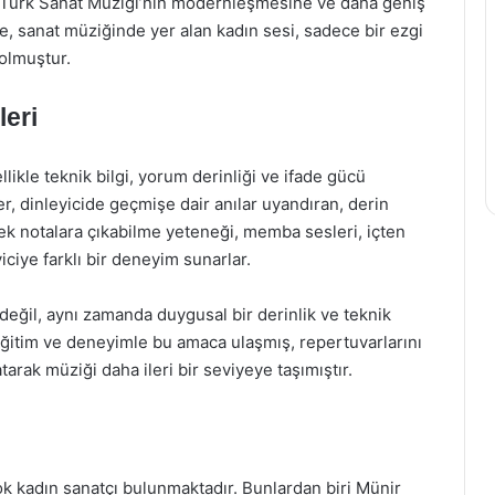
 Türk Sanat Müziği’nin modernleşmesine ve daha geniş
e, sanat müziğinde yer alan kadın sesi, sadece bir ezgi
olmuştur.
leri
likle teknik bilgi, yorum derinliği ve ifade gücü
er, dinleyicide geçmişe dair anılar uyandıran, derin
sek notalara çıkabilme yeteneği, memba sesleri, içten
yiciye farklı bir deneyim sunarlar.
k değil, aynı zamanda duygusal bir derinlik ve teknik
n eğitim ve deneyimle bu amaca ulaşmış, repertuvarlarını
arak müziği daha ileri bir seviyeye taşımıştır.
k kadın sanatçı bulunmaktadır. Bunlardan biri Münir