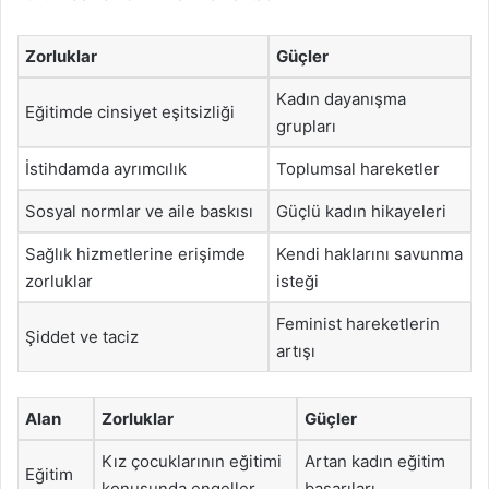
Zorluklar
Güçler
Kadın dayanışma
Eğitimde cinsiyet eşitsizliği
grupları
İstihdamda ayrımcılık
Toplumsal hareketler
Sosyal normlar ve aile baskısı
Güçlü kadın hikayeleri
Sağlık hizmetlerine erişimde
Kendi haklarını savunma
zorluklar
isteği
Feminist hareketlerin
Şiddet ve taciz
artışı
Alan
Zorluklar
Güçler
Kız çocuklarının eğitimi
Artan kadın eğitim
Eğitim
konusunda engeller
başarıları