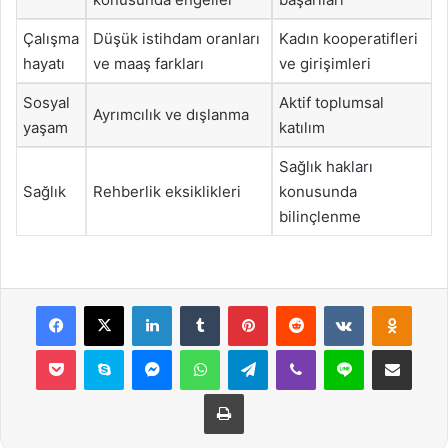
Çalışma
Düşük istihdam oranları
Kadın kooperatifleri
hayatı
ve maaş farkları
ve girişimleri
Sosyal
Aktif toplumsal
Ayrımcılık ve dışlanma
yaşam
katılım
Sağlık hakları
Sağlık
Rehberlik eksiklikleri
konusunda
bilinçlenme
Facebook
X
LinkedIn
Tumblr
Pinterest
Reddit
VKontakte
Odnok
Pocket
Skype
Messenger
WhatsApp
Telegram
Viber
Line
E-Posta ile payla
Yazdır