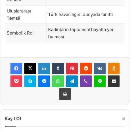
Uluslararası
Türk havacılığını dünyada tanıttı
Temsil
Kadınların toplumsal hayatta yer
Sembolik Rol
bulması
Facebook
X
LinkedIn
Tumblr
Pinterest
Reddit
VKontakte
Odnok
Pocket
Skype
Messenger
WhatsApp
Telegram
Viber
Line
E-Posta ile payla
Yazdır
Kayıt Ol