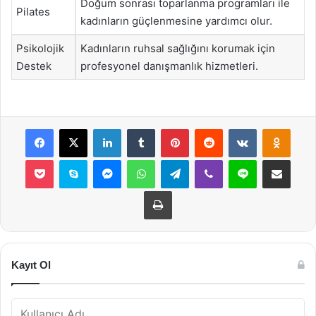
Doğum sonrası toparlanma programları ile
Pilates
kadınların güçlenmesine yardımcı olur.
Psikolojik
Kadınların ruhsal sağlığını korumak için
Destek
profesyonel danışmanlık hizmetleri.
Facebook
X
LinkedIn
Tumblr
Pinterest
Reddit
VKontakte
Odnok
Pocket
Skype
Messenger
WhatsApp
Telegram
Viber
Line
E-Posta ile payla
Yazdır
Kayıt Ol