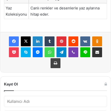
Yaz
Canlı renkler ve desenlerle yaz aylarına
Koleksiyonu
hitap eder.
Facebook
X
LinkedIn
Tumblr
Pinterest
Reddit
VKontakte
Odnok
Pocket
Skype
Messenger
WhatsApp
Telegram
Viber
Line
E-Posta ile payla
Yazdır
Kayıt Ol