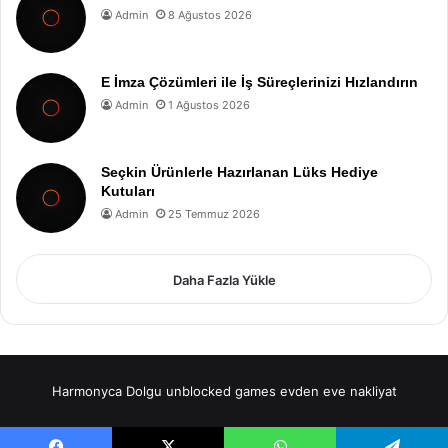
Admin
8 Ağustos 2026
E İmza Çözümleri ile İş Süreçlerinizi Hızlandırın
Admin
1 Ağustos 2026
Seçkin Ürünlerle Hazırlanan Lüks Hediye
Kutuları
Admin
25 Temmuz 2026
Daha Fazla Yükle
Harmonyca Dolgu
unblocked games
evden eve nakliyat