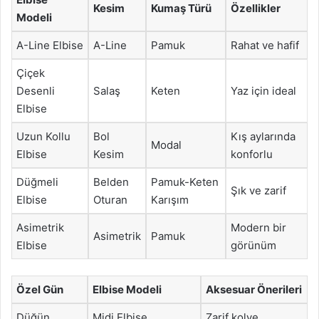
Kesim
Kumaş Türü
Özellikler
Modeli
A-Line Elbise
A-Line
Pamuk
Rahat ve hafif
Çiçek
Desenli
Salaş
Keten
Yaz için ideal
Elbise
Uzun Kollu
Bol
Kış aylarında
Modal
Elbise
Kesim
konforlu
Düğmeli
Belden
Pamuk-Keten
Şık ve zarif
Elbise
Oturan
Karışım
Asimetrik
Modern bir
Asimetrik
Pamuk
Elbise
görünüm
Özel Gün
Elbise Modeli
Aksesuar Önerileri
Düğün
Midi Elbise
Zarif kolye