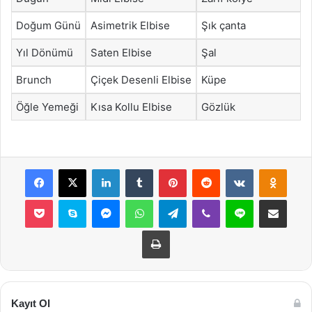
Doğum Günü
Asimetrik Elbise
Şık çanta
Yıl Dönümü
Saten Elbise
Şal
Brunch
Çiçek Desenli Elbise
Küpe
Öğle Yemeği
Kısa Kollu Elbise
Gözlük
Facebook
X
LinkedIn
Tumblr
Pinterest
Reddit
VKontakte
Odnok
Pocket
Skype
Messenger
WhatsApp
Telegram
Viber
Line
E-Posta ile payla
Yazdır
Kayıt Ol