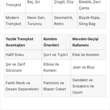
Bej, Gri
Çizgili, Düz
Bileklik, Deri
Trençkot
Çanta
Modern
Neon Sarı,
Geometrik,
Büyük Küpe,
Trençkot
Turuncu
Retro
Sling Bag
Yazlık Trençkot
Kombin
Mevsim Geçişi
Avantajları
Önerileri
Kullanımı
Hafif Doku
Şort ve Tişört
Etek ile Kombin
Şık ve Zarif
Elbise ile
Jean ve Bluz
Görünüm
Kombin
Sandalet ve
Farklı Renk ve
Pantolon ve
Sneakers ile
Desen Seçenekleri
Blazer Ceket
Uyum