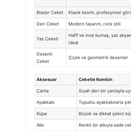
Blazer Ceket
Klasik kesim, profesyonel gö
Deri Ceket
Modern tasarım, rock stili
Hafif ve ince kumaş, yaz akşam
Yaz Ceketi
ideal
Desenli
Çiçek ve geometrik desenler
Ceket
Aksesuar
Ceketle Kombin
Çanta
Siyah deri bir çantayla u
Ayakkabı
Topuklu ayakkabılarla şıkl
Küpe
Büyük ve dikkat çekici kü
Atkı
Renkli bir atkıyla sade ce