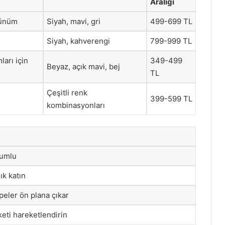
Aralığı
rünüm
Siyah, mavi, gri
499-699 TL
Siyah, kahverengi
799-999 TL
ları için
349-499
Beyaz, açık mavi, bej
TL
Çeşitli renk
399-599 TL
kombinasyonları
yumlu
ık katın
peler ön plana çıkar
keti hareketlendirin