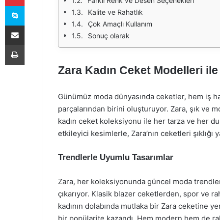
Farklı Renk ve Desen Seçenekleri
Skype
Kalite ve Rahatlık
Çok Amaçlı Kullanım
E-Posta ile paylaş
Sonuç olarak
Yazdır
Zara Kadın Ceket Modelleri ile 
Günümüz moda dünyasında ceketler, hem iş ha
parçalarından birini oluşturuyor. Zara, şık ve m
kadın ceket koleksiyonu ile her tarza ve her dur
etkileyici kesimlerle, Zara’nın ceketleri şıklığı 
Trendlerle Uyumlu Tasarımlar
Zara, her koleksiyonunda güncel moda trendleri
çıkarıyor. Klasik blazer ceketlerden, spor ve r
kadının dolabında mutlaka bir Zara ceketine yer
bir popülarite kazandı. Hem modern hem de ra