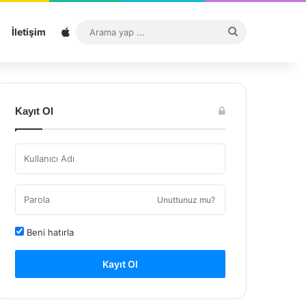
Sitemap
Arama
İletişim
yap
...
Kayıt Ol
Unuttunuz mu?
Beni hatırla
Kayıt Ol