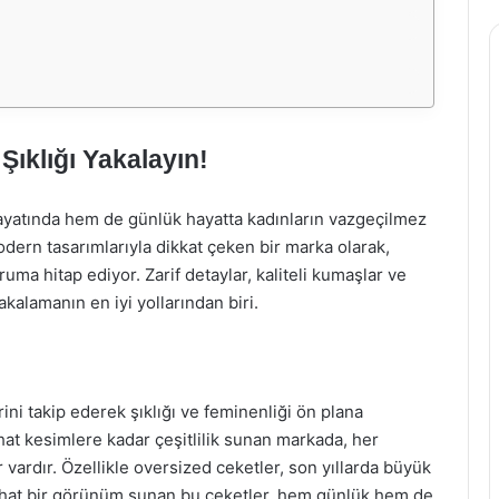
Şıklığı Yakalayın!
yatında hem de günlük hayatta kadınların vazgeçilmez
odern tasarımlarıyla dikkat çeken bir marka olarak,
uma hitap ediyor. Zarif detaylar, kaliteli kumaşlar ve
yakalamanın en iyi yollarından biri.
ni takip ederek şıklığı ve feminenliği ön plana
ahat kesimlere kadar çeşitlilik sunan markada, her
 vardır. Özellikle oversized ceketler, son yıllarda büyük
hat bir görünüm sunan bu ceketler, hem günlük hem de