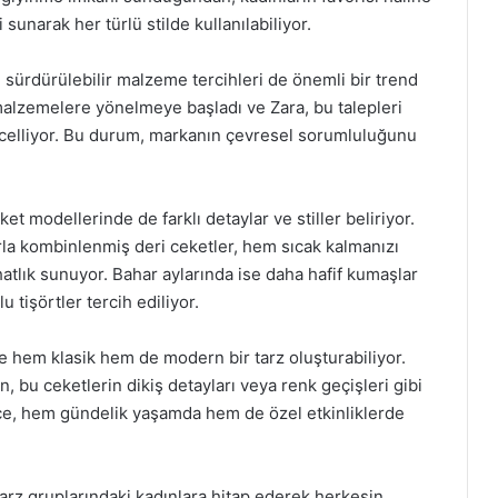
sunarak her türlü stilde kullanılabiliyor.
ğı sürdürülebilir malzeme tercihleri de önemli bir trend
malzemelere yönelmeye başladı ve Zara, bu talepleri
celliyor. Bu durum, markanın çevresel sorumluluğunu
ket modellerinde de farklı detaylar ve stiller beliriyor.
rla kombinlenmiş deri ceketler, hem sıcak kalmanızı
tlık sunuyor. Bahar aylarında ise daha hafif kumaşlar
u tişörtler tercih ediliyor.
e hem klasik hem de modern bir tarz oluşturabiliyor.
n, bu ceketlerin dikiş detayları veya renk geçişleri gibi
ylece, hem gündelik yaşamda hem de özel etkinliklerde
 tarz gruplarındaki kadınlara hitap ederek herkesin