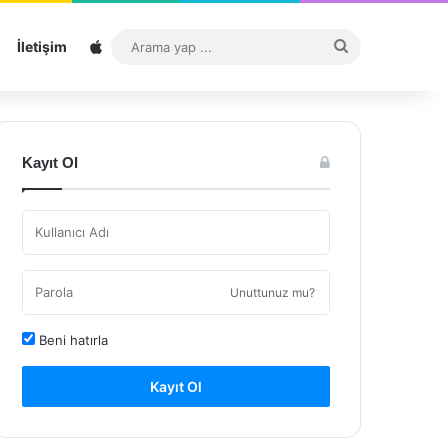
Sitemap
Arama
İletişim
yap
...
Kayıt Ol
Unuttunuz mu?
Beni hatırla
Kayıt Ol