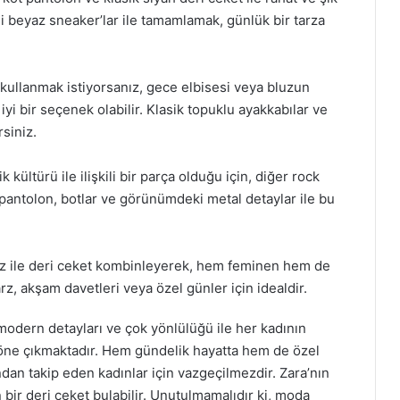
i beyaz sneaker’lar ile tamamlamak, günlük bir tarza
a kullanmak istiyorsanız, gece elbisesi veya bluzun
yi bir seçenek olabilir. Klasik topuklu ayakkabılar ve
rsiniz.
k kültürü ile ilişkili bir parça olduğu için, diğer rock
t pantolon, botlar ve görünümdeki metal detaylar ile bu
bluz ile deri ceket kombinleyerek, hem feminen hem de
rz, akşam davetleri veya özel günler için idealdir.
 modern detayları ve çok yönlülüğü ile her kadının
 öne çıkmaktadır. Hem gündelik hayatta hem de özel
ndan takip eden kadınlar için vazgeçilmezdir. Zara’nın
 bir deri ceket bulabilir. Unutulmamalıdır ki, moda