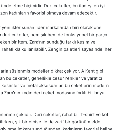
fade etme biçimidir. Deri ceketler, bu ifadeyi en iyi
sezon kadınların favorisi olmaya devam edecektir.
 yenilikler sunan lider markalardan biri olarak öne
n deri ceketler, hem şık hem de fonksiyonel bir parça
ken bir item. Zara’nın sunduğu farklı kesim ve
hatlıkla kullanılabilir. Zengin paletleri sayesinde, her
larla süslenmiş modeller dikkat çekiyor. A Kent gibi
an bu ceketler, genellikle cesur renkler ve yaratıcı
rik kesimler ve metal aksesuarlar, bu ceketlerin modern
 Zara’nın kadın deri ceket modasına farklı bir boyut
lenme şeklidir. Deri ceketler, rahat bir T-shirt ve kot
rken, şık bir elbise ile de zarif bir görünüm elde
t giyinme imkanı sunduğundan, kadınların favorisi haline