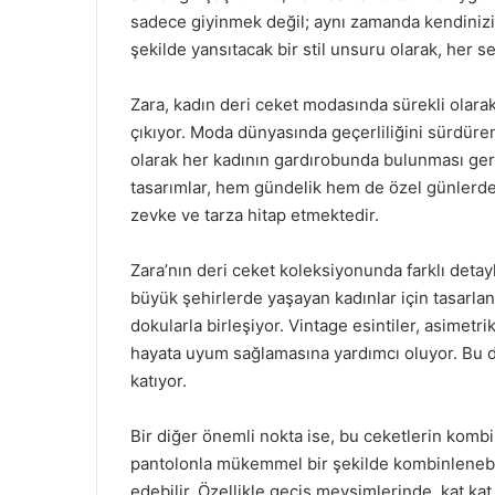
sadece giyinmek değil; aynı zamanda kendinizi i
şekilde yansıtacak bir stil unsuru olarak, her 
Zara, kadın deri ceket modasında sürekli olarak
çıkıyor. Moda dünyasında geçerliliğini sürdüre
olarak her kadının gardırobunda bulunması gere
tasarımlar, hem gündelik hem de özel günlerde ra
zevke ve tarza hitap etmektedir.
Zara’nın deri ceket koleksiyonunda farklı detay
büyük şehirlerde yaşayan kadınlar için tasarlan
dokularla birleşiyor. Vintage esintiler, asimet
hayata uyum sağlamasına yardımcı oluyor. Bu da
katıyor.
Bir diğer önemli nokta ise, bu ceketlerin kombin
pantolonla mükemmel bir şekilde kombinlenebili
edebilir. Özellikle geçiş mevsimlerinde, kat ka