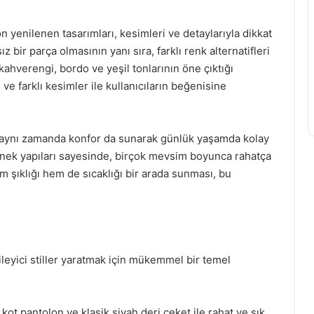
n yenilenen tasarımları, kesimleri ve detaylarıyla dikkat
 bir parça olmasının yanı sıra, farklı renk alternatifleri
kahverengi, bordo ve yeşil tonlarının öne çıktığı
ve farklı kesimler ile kullanıcıların beğenisine
, aynı zamanda konfor da sunarak günlük yaşamda kolay
esnek yapıları sayesinde, birçok mevsim boyunca rahatça
em şıklığı hem de sıcaklığı bir arada sunması, bu
kileyici stiller yaratmak için mükemmel bir temel
 kot pantolon ve klasik siyah deri ceket ile rahat ve şık