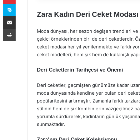
Skype
Zara Kadın Deri Ceket Modası
E-Posta ile paylaş
Yazdır
Moda dünyası, her sezon değişen trendleri ve st
çekici örneklerinden biri de deri ceketlerdir. Öz
ceket modası her yıl yenilenmekte ve farklı yor
ceket modelleri, hem şık hem de kullanışlı yapı
Deri Ceketlerin Tarihçesi ve Önemi
Deri ceketler, geçmişten günümüze kadar uzana
moda dünyasında kendine yer bulan deri ceketler,
popülaritesini artırmıştır. Zamanla farklı tar
stilinin hem de şık kombinlerin vazgeçilmez pa
yorumla sürdürerek, kadınların günlük yaşamlar
sunmaktadır.
Zara’nın Deri Ceket Koleksiyonu