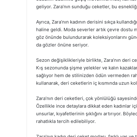
geliyor. Zara’nın sunduğu ceketler, bu esnekliği 
Ayrıca, Zara’nın kadının derisini sıkça kullandı
haline geldi. Moda severler artık çevre dostu 
göz önünde bulundurarak koleksiyonlarını gün
da gözler önüne seriyor.
Sezon değişiklikleriyle birlikte, Zara’nın deri ce
Kış sezonunda şişme yelekler ve kalın kazakla
sağlıyor hem de stilinizden ödün vermeden raha
kullanarak, deri ceketlerin iç kısmında uzun koll
Zara’nın deri ceketleri, çok yönlülüğü sayesind
Özellikle ince detaylara dikkat eden kadınlar içi
unsurlar, kıyafetlerinin şıklığını artırıyor. Bö
rahatlıkla tercih edilebiliyor.
Zara’nın kadın deri ceket modası, farklı yaş ve