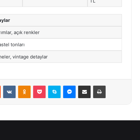
TL
aylar
ımlar, açık renkler
stel tonları
eler, vintage detaylar
st
Reddit
VKontakte
Odnoklassniki
Pocket
Skype
Messenger
E-Posta ile paylaş
Yazdır