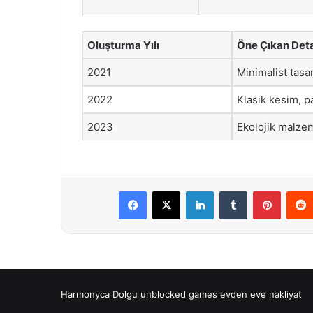
Oluşturma Yılı
Öne Çıkan Det
2021
Minimalist tasar
2022
Klasik kesim, pa
2023
Ekolojik malzem
Facebook
X
LinkedIn
Tumblr
Pintere
Harmonyca Dolgu
unblocked games
evden eve nakliyat