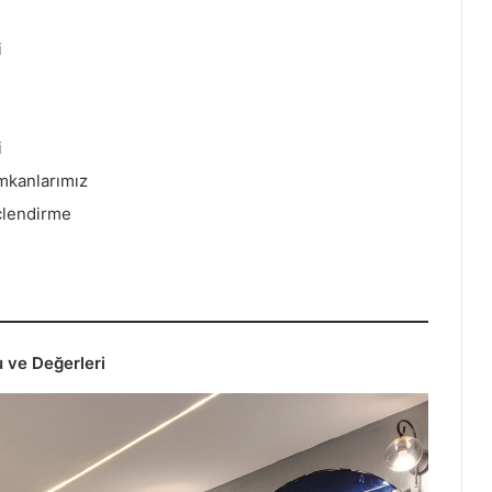
i
i
mkanlarımız
nçlendirme
u ve Değerleri