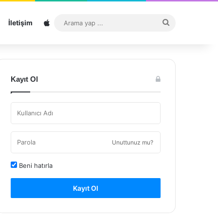
Sitemap
Arama
İletişim
yap
...
Kayıt Ol
Unuttunuz mu?
Beni hatırla
Kayıt Ol